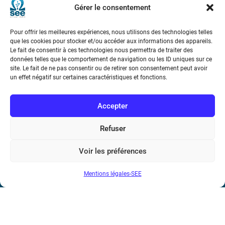
Société de l’Electricité, de l’Electronique et des Technologies
Gérer le consentement
de l’Information et de la Communication
Pour offrir les meilleures expériences, nous utilisons des technologies telles
17 rue de l’Amiral Hamelin
75116 Paris
que les cookies pour stocker et/ou accéder aux informations des appareils.
Le fait de consentir à ces technologies nous permettra de traiter des
données telles que le comportement de navigation ou les ID uniques sur ce
Métro : « Boissière » Ligne 6 et « Iéna » Ligne 9
site. Le fait de ne pas consentir ou de retirer son consentement peut avoir
un effet négatif sur certaines caractéristiques et fonctions.
Téléphone : (+33) 1 56 90 37 17
Accepter
N° de SIREN : 785 393 232, Code APE : 9412Z TVA intra-
communautaire : FR44 785 393 232
Refuser
Bicentenaire des découvertes d’André-
Voir les préférences
Marie Ampère
Mentions légales-SEE
Conditions Générales de Vente
Mentions légales