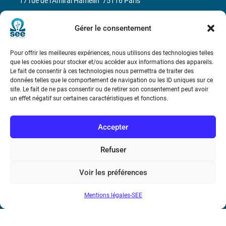
17 rue de l’Amiral Hamelin
75116 Paris
Métro : « Boissière » Ligne 6 et « Iéna » Ligne 9
Gérer le consentement
Téléphone : (+33) 1 56 90 37 17
Pour offrir les meilleures expériences, nous utilisons des technologies telles
que les cookies pour stocker et/ou accéder aux informations des appareils.
N° de SIREN : 785 393 232, Code APE : 9412Z TVA intra-
Le fait de consentir à ces technologies nous permettra de traiter des
données telles que le comportement de navigation ou les ID uniques sur ce
communautaire : FR44 785 393 232
site. Le fait de ne pas consentir ou de retirer son consentement peut avoir
un effet négatif sur certaines caractéristiques et fonctions.
Bicentenaire des découvertes d’André-
Marie Ampère
Accepter
Conditions Générales de Vente
Refuser
Mentions légales
Voir les préférences
Mentions légales-SEE
Contact