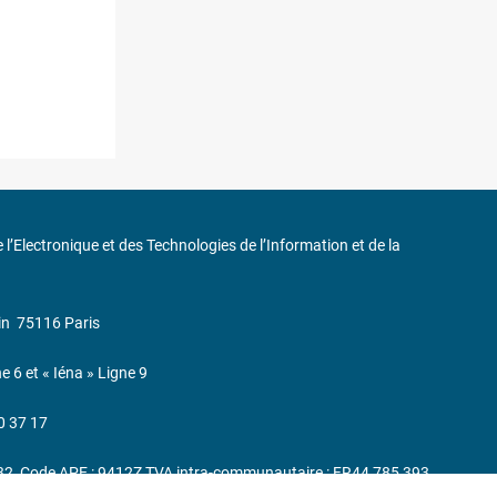
de l’Electronique et des Technologies de l’Information et de la
in
75116 Paris
ne 6 et « Iéna » Ligne 9
0 37 17
232, Code APE : 9412Z TVA intra-communautaire : FR44 785 393