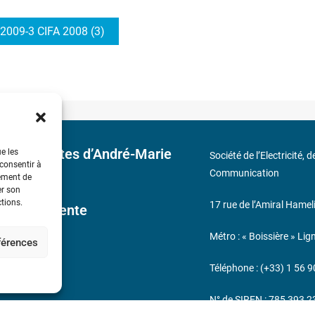
2009-3 CIFA 2008 (3)
 découvertes d’André-Marie
ue les
Société de l’Electricité, 
 consentir à
Communication
tement de
er son
ctions.
17 rue de l’Amiral Hamel
ales de Vente
Métro : « Boissière » Lig
éférences
s
Téléphone : (+33) 1 56 9
N° de SIREN : 785 393 