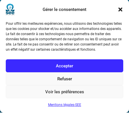
Métro : « Boissière » Ligne 6 et « Iéna » Ligne 9
Gérer le consentement
Téléphone : (+33) 1 56 90 37 17
Pour offrir les meilleures expériences, nous utilisons des technologies telles
que les cookies pour stocker et/ou accéder aux informations des appareils.
N° de SIREN : 785 393 232, Code APE : 9412Z TVA intra-
Le fait de consentir à ces technologies nous permettra de traiter des
communautaire : FR44 785 393 232
données telles que le comportement de navigation ou les ID uniques sur ce
site. Le fait de ne pas consentir ou de retirer son consentement peut avoir
Bicentenaire des découvertes d’André-
un effet négatif sur certaines caractéristiques et fonctions.
Marie Ampère
Accepter
Conditions Générales de Vente
Refuser
Mentions légales
Voir les préférences
Mentions légales-SEE
Contact