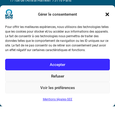
17 rue de l’Amiral Hamelin
75116 Paris
Métro : « Boissière » Ligne 6 et « Iéna » Ligne 9
Gérer le consentement
Téléphone : (+33) 1 56 90 37 17
Pour offrir les meilleures expériences, nous utilisons des technologies telles
que les cookies pour stocker et/ou accéder aux informations des appareils.
N° de SIREN : 785 393 232, Code APE : 9412Z TVA intra-
Le fait de consentir à ces technologies nous permettra de traiter des
données telles que le comportement de navigation ou les ID uniques sur ce
communautaire : FR44 785 393 232
site. Le fait de ne pas consentir ou de retirer son consentement peut avoir
un effet négatif sur certaines caractéristiques et fonctions.
Bicentenaire des découvertes d’André-
Marie Ampère
Accepter
Conditions Générales de Vente
Refuser
Mentions légales
Voir les préférences
Mentions légales-SEE
Contact