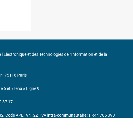
de l’Electronique et des Technologies de l’Information et de la
in
75116 Paris
ne 6 et « Iéna » Ligne 9
0 37 17
232, Code APE : 9412Z TVA intra-communautaire : FR44 785 393