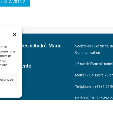
e-STA 2016-2
 découvertes d’André-Marie
Société de l’Electricité, 
ue les
 consentir à
Communication
tement de
er son
17 rue de l’Amiral Hamel
ales de Vente
ctions.
Métro : « Boissière » Lig
éférences
s
Téléphone : (+33) 1 56 9
N° de SIREN : 785 393 
232