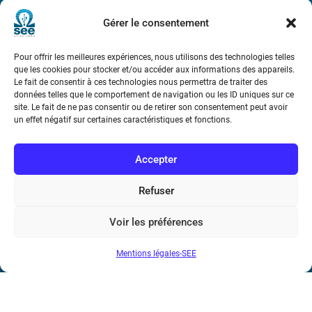
Métro : « Boissière » Ligne 6 et « Iéna » Ligne 9
Gérer le consentement
Téléphone : (+33) 1 56 90 37 17
Pour offrir les meilleures expériences, nous utilisons des technologies telles
que les cookies pour stocker et/ou accéder aux informations des appareils.
N° de SIREN : 785 393 232, Code APE : 9412Z TVA intra-
Le fait de consentir à ces technologies nous permettra de traiter des
communautaire : FR44 785 393 232
données telles que le comportement de navigation ou les ID uniques sur ce
site. Le fait de ne pas consentir ou de retirer son consentement peut avoir
Bicentenaire des découvertes d’André-
un effet négatif sur certaines caractéristiques et fonctions.
Marie Ampère
Accepter
Conditions Générales de Vente
Refuser
Mentions légales
Voir les préférences
Mentions légales-SEE
Contact