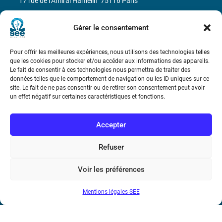
17 rue de l’Amiral Hamelin
75116 Paris
Métro : « Boissière » Ligne 6 et « Iéna » Ligne 9
Gérer le consentement
Téléphone : (+33) 1 56 90 37 17
Pour offrir les meilleures expériences, nous utilisons des technologies telles
que les cookies pour stocker et/ou accéder aux informations des appareils.
N° de SIREN : 785 393 232, Code APE : 9412Z TVA intra-
Le fait de consentir à ces technologies nous permettra de traiter des
données telles que le comportement de navigation ou les ID uniques sur ce
communautaire : FR44 785 393 232
site. Le fait de ne pas consentir ou de retirer son consentement peut avoir
un effet négatif sur certaines caractéristiques et fonctions.
Bicentenaire des découvertes d’André-
Marie Ampère
Accepter
Conditions Générales de Vente
Refuser
Mentions légales
Voir les préférences
Mentions légales-SEE
Contact