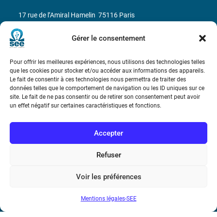
17 rue de l’Amiral Hamelin
75116 Paris
Métro : « Boissière » Ligne 6 et « Iéna » Ligne 9
Gérer le consentement
Téléphone : (+33) 1 56 90 37 17
Pour offrir les meilleures expériences, nous utilisons des technologies telles
que les cookies pour stocker et/ou accéder aux informations des appareils.
Le fait de consentir à ces technologies nous permettra de traiter des
N° de SIREN : 785 393 232, Code APE : 9412Z TVA intra-
données telles que le comportement de navigation ou les ID uniques sur ce
communautaire : FR44 785 393 232
site. Le fait de ne pas consentir ou de retirer son consentement peut avoir
un effet négatif sur certaines caractéristiques et fonctions.
Bicentenaire des découvertes d’André-
Marie Ampère
Accepter
Conditions Générales de Vente
Refuser
Voir les préférences
Mentions légales
Mentions légales-SEE
Contact