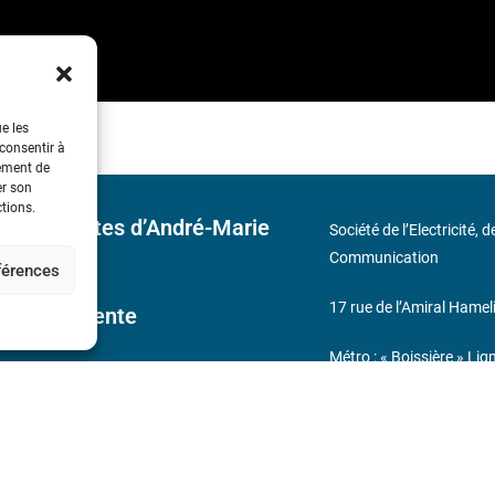
ue les
 consentir à
tement de
er son
ctions.
 découvertes d’André-Marie
Société de l’Electricité, 
Communication
éférences
17 rue de l’Amiral Hamel
ales de Vente
Métro : « Boissière » Lig
s
Téléphone : (+33) 1 56 9
N° de SIREN : 785 393 
232