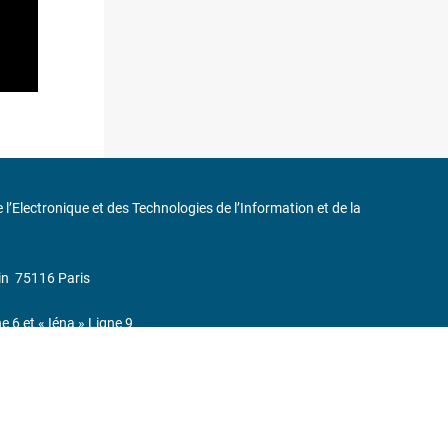
de l’Electronique et des Technologies de l’Information et de la
in
75116 Paris
ne 6 et « Iéna » Ligne 9
0 37 17
232, Code APE : 9412Z TVA intra-communautaire : FR44 785 393