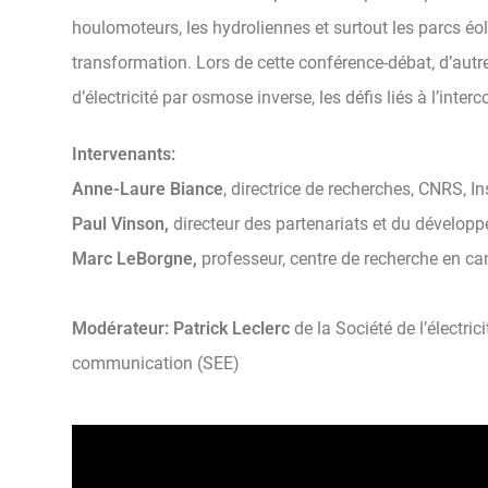
houlomoteurs, les hydroliennes et surtout les parcs éo
transformation. Lors de cette conférence-débat, d’aut
d’électricité par osmose inverse, les défis liés à l’inte
Intervenants:
Anne-Laure Biance
, directrice de recherches, CNRS, I
Paul Vinson,
directeur des partenariats et du dévelop
Marc LeBorgne,
professeur, centre de recherche en c
Modérateur: Patrick Leclerc
de la Société de l’électric
communication (SEE)