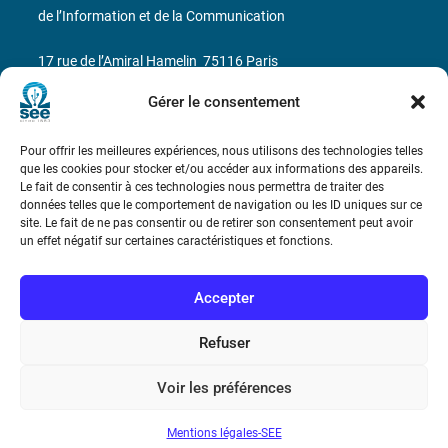
de l’Information et de la Communication
17 rue de l’Amiral Hamelin
75116 Paris
Gérer le consentement
Métro : « Boissière » Ligne 6 et « Iéna » Ligne 9
Téléphone : (+33) 1 56 90 37 17
Pour offrir les meilleures expériences, nous utilisons des technologies telles
que les cookies pour stocker et/ou accéder aux informations des appareils.
Le fait de consentir à ces technologies nous permettra de traiter des
N° de SIREN : 785 393 232, Code APE : 9412Z TVA intra-
données telles que le comportement de navigation ou les ID uniques sur ce
communautaire : FR44 785 393 232
site. Le fait de ne pas consentir ou de retirer son consentement peut avoir
un effet négatif sur certaines caractéristiques et fonctions.
Bicentenaire des découvertes d’André-
Marie Ampère
Accepter
Conditions Générales de Vente
Refuser
Voir les préférences
Mentions légales
Mentions légales-SEE