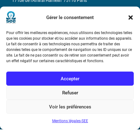
17 rue de l’Amiral Hamelin
75116 Paris
Métro : « Boissière » Ligne 6 et « Iéna » Ligne 9
Gérer le consentement
Téléphone : (+33) 1 56 90 37 17
Pour offrir les meilleures expériences, nous utilisons des technologies telles
que les cookies pour stocker et/ou accéder aux informations des appareils.
N° de SIREN : 785 393 232, Code APE : 9412Z TVA intra-
Le fait de consentir à ces technologies nous permettra de traiter des
données telles que le comportement de navigation ou les ID uniques sur ce
communautaire : FR44 785 393 232
site. Le fait de ne pas consentir ou de retirer son consentement peut avoir
un effet négatif sur certaines caractéristiques et fonctions.
Bicentenaire des découvertes d’André-
Marie Ampère
Accepter
Conditions Générales de Vente
Refuser
Mentions légales
Voir les préférences
Mentions légales-SEE
Contact