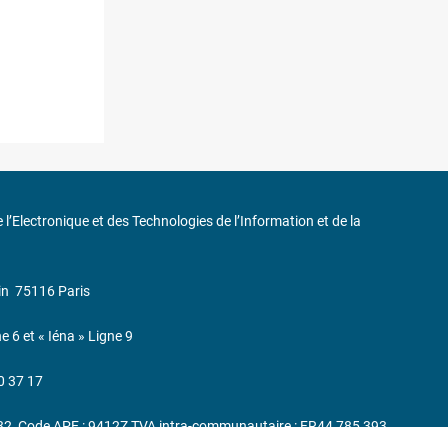
de l’Electronique et des Technologies de l’Information et de la
in
75116 Paris
ne 6 et « Iéna » Ligne 9
0 37 17
232, Code APE : 9412Z TVA intra-communautaire : FR44 785 393