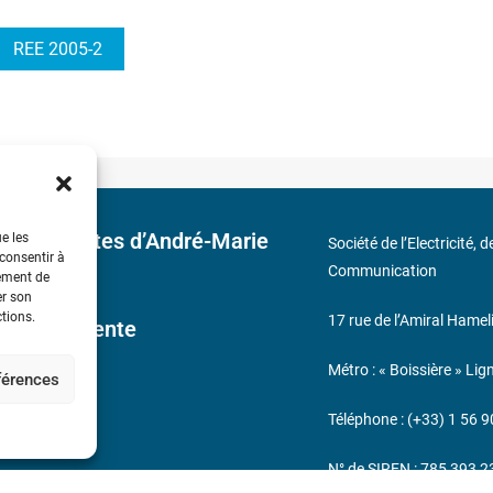
REE 2005-2
 découvertes d’André-Marie
ue les
Société de l’Electricité, 
 consentir à
Communication
tement de
er son
ctions.
17 rue de l’Amiral Hamel
ales de Vente
Métro : « Boissière » Lig
éférences
s
Téléphone : (+33) 1 56 9
N° de SIREN : 785 393 