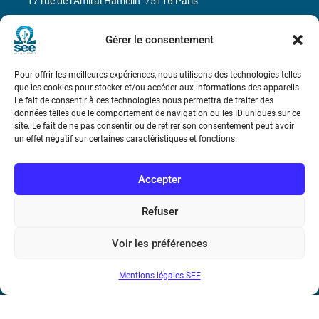
17 rue de l’Amiral Hamelin
75116 Paris
Métro : « Boissière » Ligne 6 et « Iéna » Ligne 9
Gérer le consentement
Téléphone : (+33) 1 56 90 37 17
Pour offrir les meilleures expériences, nous utilisons des technologies telles
que les cookies pour stocker et/ou accéder aux informations des appareils.
N° de SIREN : 785 393 232, Code APE : 9412Z TVA intra-
Le fait de consentir à ces technologies nous permettra de traiter des
données telles que le comportement de navigation ou les ID uniques sur ce
communautaire : FR44 785 393 232
site. Le fait de ne pas consentir ou de retirer son consentement peut avoir
un effet négatif sur certaines caractéristiques et fonctions.
Bicentenaire des découvertes d’André-
Marie Ampère
Accepter
Conditions Générales de Vente
Refuser
Mentions légales
Voir les préférences
Mentions légales-SEE
Contact