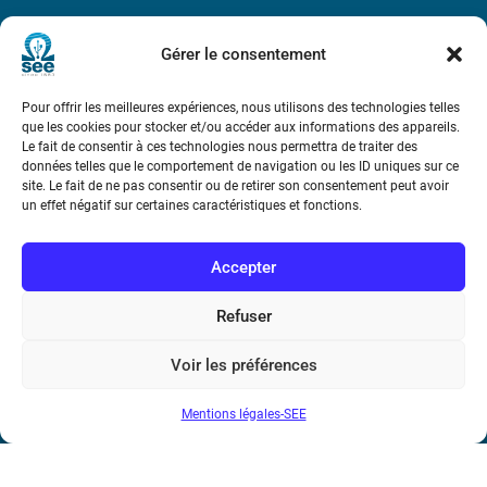
Métro : « Boissière » Ligne 6 et « Iéna » Ligne 9
Gérer le consentement
Téléphone : (+33) 1 56 90 37 17
Pour offrir les meilleures expériences, nous utilisons des technologies telles
que les cookies pour stocker et/ou accéder aux informations des appareils.
N° de SIREN : 785 393 232, Code APE : 9412Z TVA intra-
Le fait de consentir à ces technologies nous permettra de traiter des
communautaire : FR44 785 393 232
données telles que le comportement de navigation ou les ID uniques sur ce
site. Le fait de ne pas consentir ou de retirer son consentement peut avoir
un effet négatif sur certaines caractéristiques et fonctions.
Bicentenaire des découvertes d’André-
Marie Ampère
Accepter
Conditions Générales de Vente
Refuser
Mentions légales
Voir les préférences
Mentions légales-SEE
Contact