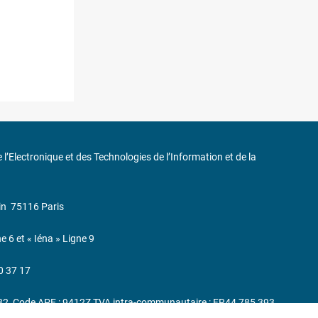
de l’Electronique et des Technologies de l’Information et de la
in
75116 Paris
ne 6 et « Iéna » Ligne 9
0 37 17
232, Code APE : 9412Z TVA intra-communautaire : FR44 785 393