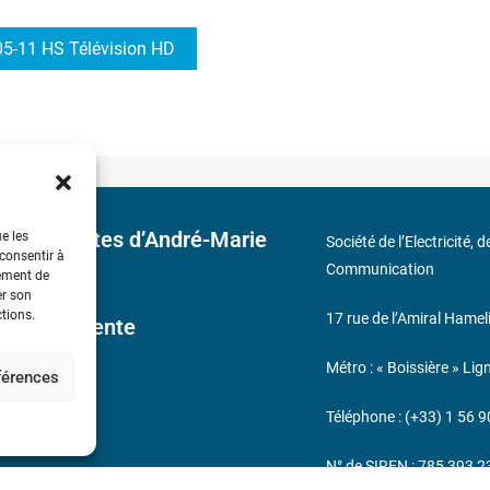
5-11 HS Télévision HD
 découvertes d’André-Marie
ue les
Société de l’Electricité, 
 consentir à
Communication
tement de
er son
ctions.
17 rue de l’Amiral Hamel
ales de Vente
Métro : « Boissière » Lig
éférences
s
Téléphone : (+33) 1 56 9
N° de SIREN : 785 393 