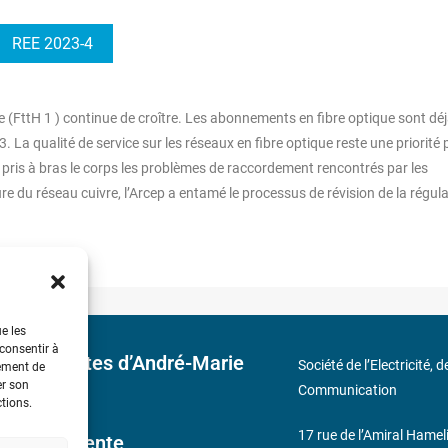
REE 2023-4
e (FttH 1 ) continue de croître. Les abonnements en fibre optique sont dé
. La qualité de service sur les réseaux en fibre optique reste une priorité
 pris à bras le corps les problèmes de raccordement rencontrés par les
ure du réseau cuivre, l’Arcep a entamé le processus de révision de la régul
ue les
 consentir à
 découvertes d’André-Marie
Société de l’Electricité, 
tement de
er son
Communication
ctions.
17 rue de l’Amiral Hamel
ales de Vente