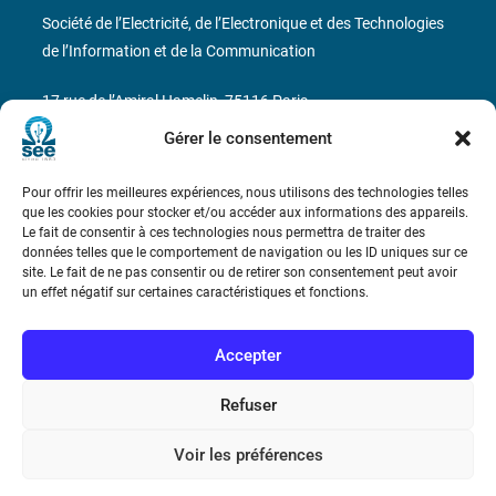
Société de l’Electricité, de l’Electronique et des Technologies
de l’Information et de la Communication
17 rue de l’Amiral Hamelin
75116 Paris
Gérer le consentement
Métro : « Boissière » Ligne 6 et « Iéna » Ligne 9
Pour offrir les meilleures expériences, nous utilisons des technologies telles
Téléphone : (+33) 1 56 90 37 17
que les cookies pour stocker et/ou accéder aux informations des appareils.
Le fait de consentir à ces technologies nous permettra de traiter des
N° de SIREN : 785 393 232, Code APE : 9412Z TVA intra-
données telles que le comportement de navigation ou les ID uniques sur ce
site. Le fait de ne pas consentir ou de retirer son consentement peut avoir
communautaire : FR44 785 393 232
un effet négatif sur certaines caractéristiques et fonctions.
Bicentenaire des découvertes d’André-
Marie Ampère
Accepter
Refuser
Conditions Générales de Vente
Voir les préférences
Mentions légales