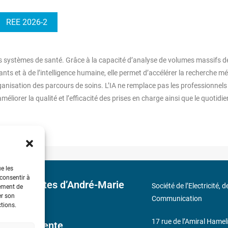
REE 2026-2
 les systèmes de santé. Grâce à la capacité d’analyse de volumes massifs d
s et à de l’intelligence humaine, elle permet d’accélérer la recherche mé
rganisation des parcours de soins. L’IA ne remplace pas les professionnels
méliorer la qualité et l’efficacité des prises en charge ainsi que le quotidi
ue les
 consentir à
 découvertes d’André-Marie
Société de l’Electricité, 
tement de
er son
Communication
ctions.
17 rue de l’Amiral Hamel
ales de Vente