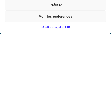
Marie Ampère
Refuser
Conditions Générales de Vente
Voir les préférences
Mentions légales-SEE
Mentions légales
Contact