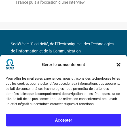
France puis à l’occasion d’une interview.
Société de l’Electricité, de l’Electronique et des Technologies
de l’Information et de la Communication
17 rue de l’Amiral Hamelin
75116 Paris
Gérer le consentement
Métro : « Boissière » Ligne 6 et « Iéna » Ligne 9
Pour offrir les meilleures expériences, nous utilisons des technologies telles
que les cookies pour stocker et/ou accéder aux informations des appareils.
Le fait de consentir à ces technologies nous permettra de traiter des
Téléphone : (+33) 1 56 90 37 17
données telles que le comportement de navigation ou les ID uniques sur ce
site. Le fait de ne pas consentir ou de retirer son consentement peut avoir
N° de SIREN : 785 393 232, Code APE : 9412Z TVA intra-
un effet négatif sur certaines caractéristiques et fonctions.
communautaire : FR44 785 393 232
Accepter
Bicentenaire des découvertes d’André-