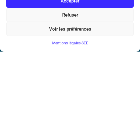
Accepter
Téléphone : (+33) 1 56 90 37 17
Refuser
N° de SIREN : 785 393 232, Code APE : 9412Z TVA intra-
Voir les préférences
communautaire : FR44 785 393 232
Mentions légales-SEE
Bicentenaire des découvertes d’André-
Marie Ampère
Conditions Générales de Vente
Mentions légales
Contact