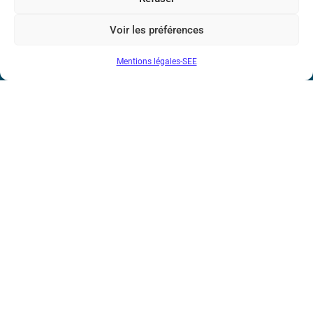
17 rue de l’Amiral Hamelin
75116 Paris
Voir les préférences
Métro : « Boissière » Ligne 6 et « Iéna » Ligne 9
Mentions légales-SEE
Téléphone : (+33) 1 56 90 37 17
N° de SIREN : 785 393 232, Code APE : 9412Z TVA intra-
communautaire : FR44 785 393 232
Bicentenaire des découvertes d’André-
Marie Ampère
Conditions Générales de Vente
Mentions légales
Contact