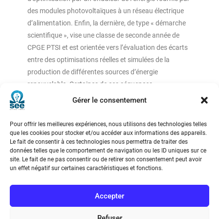
des modules photovoltaïques à un réseau électrique
d’alimentation. Enfin, la dernière, de type « démarche
scientifique », vise une classe de seconde année de
CPGE PTSI et est orientée vers l’évaluation des écarts
entre des optimisations réelles et simulées de la
production de différentes sources d’énergie
renouvelable. Certaines de ces séquences
pédagogiques ont pu être testées avec des étudiants
Gérer le consentement
de master MEEF Sciences Industrielles de l’Ingénieur
comme ce sera indiqué dans la suite.
Pour offrir les meilleures expériences, nous utilisons des technologies telles
que les cookies pour stocker et/ou accéder aux informations des appareils.
Le fait de consentir à ces technologies nous permettra de traiter des
données telles que le comportement de navigation ou les ID uniques sur ce
site. Le fait de ne pas consentir ou de retirer son consentement peut avoir
un effet négatif sur certaines caractéristiques et fonctions.
Société de l’Electricité, de l’Electronique et des Technologies
Accepter
de l’Information et de la Communication
Refuser