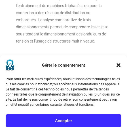
l’entrainement de machines triphasées ou pour la
connexion à des réseaux de distribution ou
embarqués. L’analyse comparative de trois
dimensionnements permet de comprendre les enjeux
sous-tendant le dimensionnement des onduleurs de
tension et l’usage de structures multiniveaux.
Gérer le consentement
Pour offrir les meilleures expériences, nous utilisons des technologies telles
Société de l’Electricité, de l’Electronique et des Technologies
que les cookies pour stocker et/ou accéder aux informations des appareils.
Le fait de consentir à ces technologies nous permettra de traiter des
de l’Information et de la Communication
données telles que le comportement de navigation ou les ID uniques sur ce
site. Le fait de ne pas consentir ou de retirer son consentement peut avoir
17 rue de l’Amiral Hamelin
75116 Paris
un effet négatif sur certaines caractéristiques et fonctions.
Métro : « Boissière » Ligne 6 et « Iéna » Ligne 9
Accepter