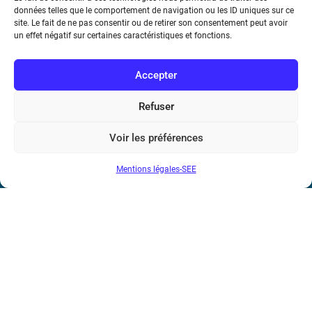
données telles que le comportement de navigation ou les ID uniques sur ce
site. Le fait de ne pas consentir ou de retirer son consentement peut avoir
Téléphone : (+33) 1 56 90 37 17
un effet négatif sur certaines caractéristiques et fonctions.
N° de SIREN : 785 393 232, Code APE : 9412Z TVA intra-
Accepter
communautaire : FR44 785 393 232
Bicentenaire des découvertes d’André-
Refuser
Marie Ampère
Voir les préférences
Conditions Générales de Vente
Mentions légales-SEE
Mentions légales
Contact