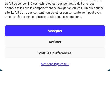
Le fait de consentir à ces technologies nous permettra de traiter des
Métro : « Boissière » Ligne 6 et « Iéna » Ligne 9
données telles que le comportement de navigation ou les ID uniques sur ce
site. Le fait de ne pas consentir ou de retirer son consentement peut avoir
Téléphone : (+33) 1 56 90 37 17
un effet négatif sur certaines caractéristiques et fonctions.
N° de SIREN : 785 393 232, Code APE : 9412Z TVA intra-
Accepter
communautaire : FR44 785 393 232
Refuser
Bicentenaire des découvertes d’André-
Marie Ampère
Voir les préférences
Conditions Générales de Vente
Mentions légales-SEE
Mentions légales
Contact