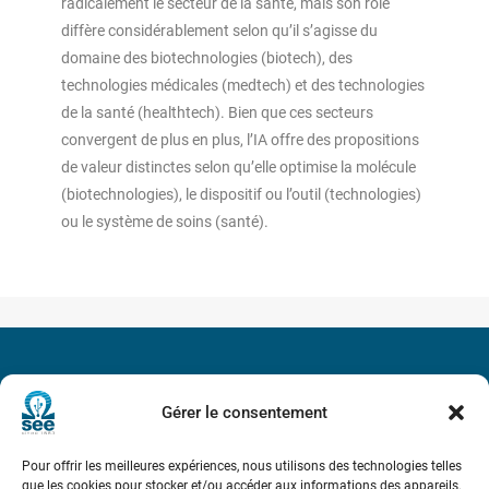
radicalement le secteur de la santé, mais son rôle
diffère considérablement selon qu’il s’agisse du
domaine des biotechnologies (biotech), des
technologies médicales (medtech) et des technologies
de la santé (healthtech). Bien que ces secteurs
convergent de plus en plus, l’IA offre des propositions
de valeur distinctes selon qu’elle optimise la molécule
(biotechnologies), le dispositif ou l’outil (technologies)
ou le système de soins (santé).
Société de l’Electricité, de l’Electronique et des Technologies
de l’Information et de la Communication
Gérer le consentement
17 rue de l’Amiral Hamelin
75116 Paris
Pour offrir les meilleures expériences, nous utilisons des technologies telles
que les cookies pour stocker et/ou accéder aux informations des appareils.