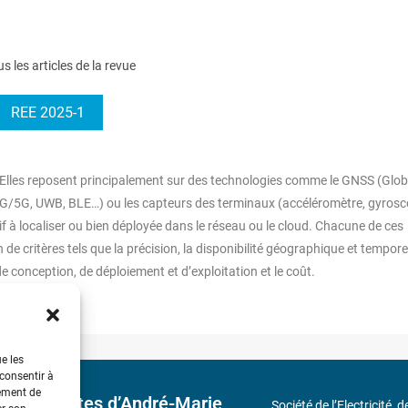
us les articles de la revue
REE 2025-1
 Elles reposent principalement sur des technologies comme le GNSS (Glob
s (4G/5G, UWB, BLE…) ou les capteurs des terminaux (accéléromètre, gyros
if à localiser ou bien déployée dans le réseau ou le cloud. Chacune de ces
 critères tels que la précision, la disponibilité géographique et temporell
 conception, de déploiement et d’exploitation et le coût.
ue les
 consentir à
tement de
 découvertes d’André-Marie
Société de l’Electricité, 