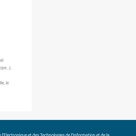
al
cope…).
e, le
de l’Electronique et des Technologies de l’Information et de la