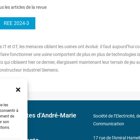
us les articles de la revue
REE 2024-3
s IT et OT, les menaces ciblant les usines ont évolué. Il faut aujourd’hui 
faire fonctionner une usine comportent de plus en plus de technologies i
qui ciblaient hier ce dernier, élargissent maintenant leur terrain de jeu a
onstructeur industriel Siemens.
ue les
 consentir à
 découvertes d’André-Marie
Société de l’Electricité, 
tement de
er son
Communication
ctions.
17 rue de l’Amiral Hamel