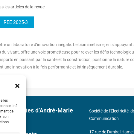
us les articles de la revue
REE 2025-3
e être un laboratoire d’innovation inégalé. Le biomimétisme, en s’appuyant 
s du vivant, offre une voie prometteuse pour relever les défis technologiq
nsports en passant par la santé et la construction, positionne la nature
ant une innovation à la fois performante et intrinsèquement durable.
ue les
 consentir à
 découvertes d’André-Marie
Société de l’Electricité, 
tement de
er son
Communication
ctions.
17 rue de l’Amiral Hamel