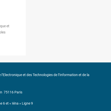
ique et
ples
de l’Electronique et des Technologies de l’Information et de la
in
75116 Paris
ne 6 et « Iéna » Ligne 9