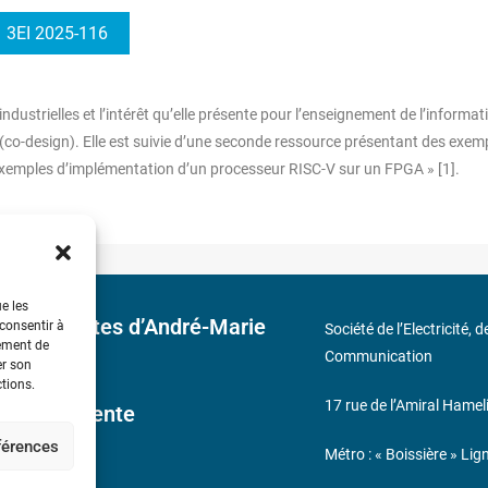
3EI 2025-116
ndustrielles et l’intérêt qu’elle présente pour l’enseignement de l’informat
s (co-design). Elle est suivie d’une seconde ressource présentant des exem
xemples d’implémentation d’un processeur RISC-V sur un FPGA » [1].
ue les
 découvertes d’André-Marie
 consentir à
Société de l’Electricité, 
tement de
Communication
er son
ctions.
17 rue de l’Amiral Hamel
ales de Vente
éférences
Métro : « Boissière » Lig
s