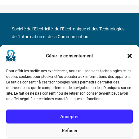
Société de l’Electricité, de l’Electronique et des Technologies
de l’Information et de la Communication
17 rue de l’Amiral Hamelin
75116 Paris
Gérer le consentement
Métro : « Boissière » Ligne 6 et « Iéna » Ligne 9
Pour offrir les meilleures expériences, nous utilisons des technologies telles
que les cookies pour stocker et/ou accéder aux informations des appareils.
Téléphone : (+33) 1 56 90 37 17
Le fait de consentir à ces technologies nous permettra de traiter des
données telles que le comportement de navigation ou les ID uniques sur ce
N° de SIREN : 785 393 232, Code APE : 9412Z TVA intra-
site. Le fait de ne pas consentir ou de retirer son consentement peut avoir
un effet négatif sur certaines caractéristiques et fonctions.
communautaire : FR44 785 393 232
Bicentenaire des découvertes d’André-
Accepter
Marie Ampère
Refuser
Conditions Générales de Vente