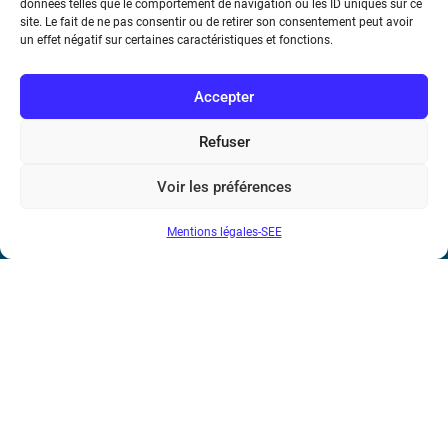
données telles que le comportement de navigation ou les ID uniques sur ce
site. Le fait de ne pas consentir ou de retirer son consentement peut avoir
Téléphone : (+33) 1 56 90 37 17
un effet négatif sur certaines caractéristiques et fonctions.
N° de SIREN : 785 393 232, Code APE : 9412Z TVA intra-
communautaire : FR44 785 393 232
Accepter
Bicentenaire des découvertes d’André-
Refuser
Marie Ampère
Voir les préférences
Conditions Générales de Vente
Mentions légales-SEE
Mentions légales
Contact