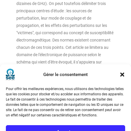
dizaines de GHz). On peut toutefois délimiter trois
principaux centres d'étude : les sources de
perturbation, leur mode de couplage et de
propagation, et les effets des perturbations sur les
"victimes", qui correspond au concept de susceptibilité
électromagnétique. Des normes existent concernant
chacun de ces trois points. Cet article se limitera au
domaine de l'électronique de puissance selon le
schéma qui vient d'être évoqué, il s’appuiera sur
plusieurs travaux de thèse s’étendant de 1992 à 2024,
Gérer le consentement
dont les références sont données dans les titres de
paragraphe et détaillées dans la section « références »
Pour offrir les meilleures expériences, nous utilisons des technologies telles
ainsi que leurs liens de téléchargement.
que les cookies pour stocker et/ou accéder aux informations des appareils.
Le fait de consentir à ces technologies nous permettra de traiter des
données telles que le comportement de navigation ou les ID uniques sur ce
site. Le fait de ne pas consentir ou de retirer son consentement peut avoir
un effet négatif sur certaines caractéristiques et fonctions.