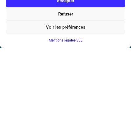
Accepter
Société de l’Electricité, de l’Electronique et des Technologies
de l’Information et de la Communication
Refuser
17 rue de l’Amiral Hamelin
75116 Paris
Voir les préférences
Métro : « Boissière » Ligne 6 et « Iéna » Ligne 9
Mentions légales-SEE
Téléphone : (+33) 1 56 90 37 17
N° de SIREN : 785 393 232, Code APE : 9412Z TVA intra-
communautaire : FR44 785 393 232
Bicentenaire des découvertes d’André-
Marie Ampère
Conditions Générales de Vente
Mentions légales