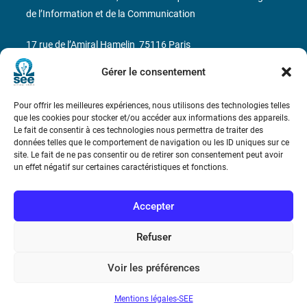
de l’Information et de la Communication
17 rue de l’Amiral Hamelin
75116 Paris
Gérer le consentement
Métro : « Boissière » Ligne 6 et « Iéna » Ligne 9
Pour offrir les meilleures expériences, nous utilisons des technologies telles
Téléphone : (+33) 1 56 90 37 17
que les cookies pour stocker et/ou accéder aux informations des appareils.
Le fait de consentir à ces technologies nous permettra de traiter des
N° de SIREN : 785 393 232, Code APE : 9412Z TVA intra-
données telles que le comportement de navigation ou les ID uniques sur ce
communautaire : FR44 785 393 232
site. Le fait de ne pas consentir ou de retirer son consentement peut avoir
un effet négatif sur certaines caractéristiques et fonctions.
Bicentenaire des découvertes d’André-
Marie Ampère
Accepter
Conditions Générales de Vente
Refuser
Voir les préférences
Mentions légales
Mentions légales-SEE