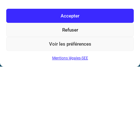
N° de SIREN : 785 393 232, Code APE : 9412Z TVA intra-
communautaire : FR44 785 393 232
Accepter
Bicentenaire des découvertes d’André-
Marie Ampère
Refuser
Voir les préférences
Conditions Générales de Vente
Mentions légales-SEE
Mentions légales
Contact