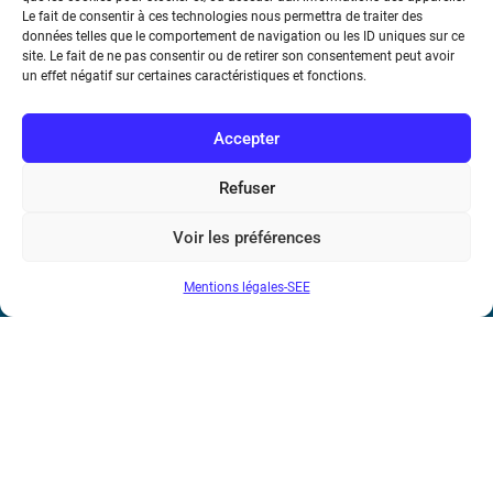
Le fait de consentir à ces technologies nous permettra de traiter des
Métro : « Boissière » Ligne 6 et « Iéna » Ligne 9
données telles que le comportement de navigation ou les ID uniques sur ce
site. Le fait de ne pas consentir ou de retirer son consentement peut avoir
Téléphone : (+33) 1 56 90 37 17
un effet négatif sur certaines caractéristiques et fonctions.
N° de SIREN : 785 393 232, Code APE : 9412Z TVA intra-
Accepter
communautaire : FR44 785 393 232
Refuser
Bicentenaire des découvertes d’André-
Marie Ampère
Voir les préférences
Conditions Générales de Vente
Mentions légales-SEE
Mentions légales
Contact