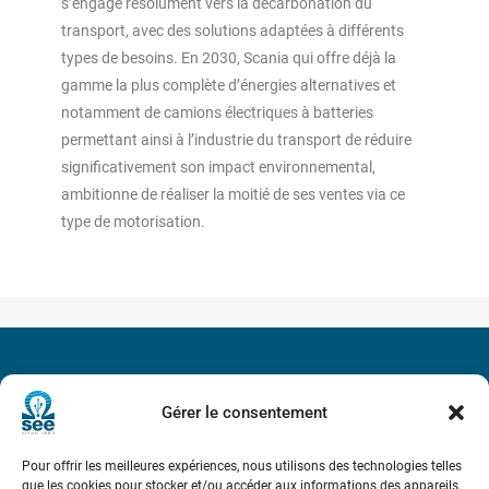
s’engage résolument vers la décarbonation du
transport, avec des solutions adaptées à différents
types de besoins. En 2030, Scania qui offre déjà la
gamme la plus complète d’énergies alternatives et
notamment de camions électriques à batteries
permettant ainsi à l’industrie du transport de réduire
significativement son impact environnemental,
ambitionne de réaliser la moitié de ses ventes via ce
type de motorisation.
Société de l’Electricité, de l’Electronique et des Technologies
de l’Information et de la Communication
Gérer le consentement
17 rue de l’Amiral Hamelin
75116 Paris
Pour offrir les meilleures expériences, nous utilisons des technologies telles
que les cookies pour stocker et/ou accéder aux informations des appareils.