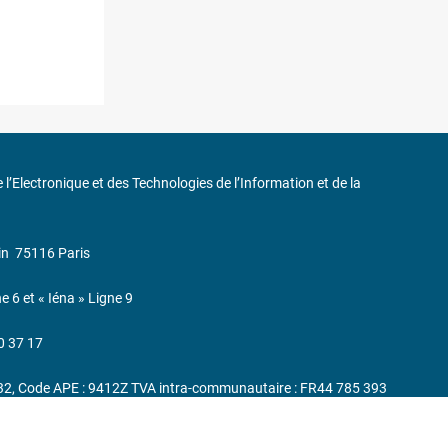
de l’Electronique et des Technologies de l’Information et de la
in
75116 Paris
ne 6 et « Iéna » Ligne 9
0 37 17
232, Code APE : 9412Z TVA intra-communautaire : FR44 785 393