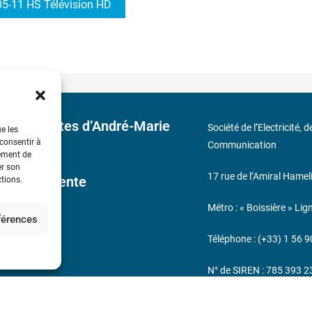
5-11 HS Télévision HD
 découvertes d’André-Marie
Société de l’Electricité, 
ue les
 consentir à
Communication
tement de
er son
17 rue de l’Amiral Hamel
ales de Vente
ctions.
Métro : « Boissière » Lig
éférences
s
Téléphone : (+33) 1 56 9
N° de SIREN : 785 393 
232