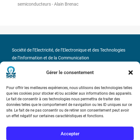
semiconducteurs - Alain Brenac
Société de l’Electricité, de l’Electronique et des Technologies
de l’Information et de la Communication
17 rue de l’Amiral Hamelin
75116 Paris
Gérer le consentement
Métro : « Boissière » Ligne 6 et « Iéna » Ligne 9
Pour offrir les meilleures expériences, nous utilisons des technologies telles
que les cookies pour stocker et/ou accéder aux informations des appareils.
Le fait de consentir à ces technologies nous permettra de traiter des
Téléphone : (+33) 1 56 90 37 17
données telles que le comportement de navigation ou les ID uniques sur ce
site. Le fait de ne pas consentir ou de retirer son consentement peut avoir
N° de SIREN : 785 393 232, Code APE : 9412Z TVA intra-
un effet négatif sur certaines caractéristiques et fonctions.
communautaire : FR44 785 393 232
Accepter
Bicentenaire des découvertes d’André-