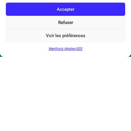
communautaire : FR44 785 393 232
Accepter
Bicentenaire des découvertes d’André-
Marie Ampère
Refuser
Voir les préférences
Conditions Générales de Vente
Mentions légales-SEE
Mentions légales
Contact