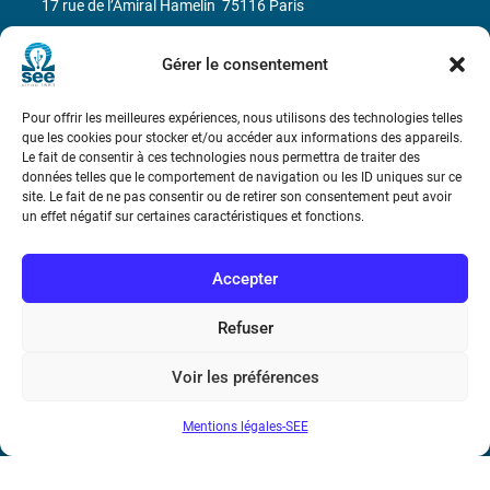
17 rue de l’Amiral Hamelin
75116 Paris
Métro : « Boissière » Ligne 6 et « Iéna » Ligne 9
Gérer le consentement
Téléphone : (+33) 1 56 90 37 17
Pour offrir les meilleures expériences, nous utilisons des technologies telles
que les cookies pour stocker et/ou accéder aux informations des appareils.
N° de SIREN : 785 393 232, Code APE : 9412Z TVA intra-
Le fait de consentir à ces technologies nous permettra de traiter des
données telles que le comportement de navigation ou les ID uniques sur ce
communautaire : FR44 785 393 232
site. Le fait de ne pas consentir ou de retirer son consentement peut avoir
un effet négatif sur certaines caractéristiques et fonctions.
Bicentenaire des découvertes d’André-
Marie Ampère
Accepter
Conditions Générales de Vente
Refuser
Voir les préférences
Mentions légales
Mentions légales-SEE
Contact