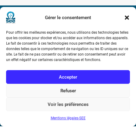
Gérer le consentement
Société de l’Electricité, de l’Electronique et des Technologies
de l’Information et de la Communication
Pour offrir les meilleures expériences, nous utilisons des technologies telles
que les cookies pour stocker et/ou accéder aux informations des appareils.
17 rue de l’Amiral Hamelin
75116 Paris
Le fait de consentir à ces technologies nous permettra de traiter des
données telles que le comportement de navigation ou les ID uniques sur ce
site. Le fait de ne pas consentir ou de retirer son consentement peut avoir
Métro : « Boissière » Ligne 6 et « Iéna » Ligne 9
un effet négatif sur certaines caractéristiques et fonctions.
Téléphone : (+33) 1 56 90 37 17
Accepter
N° de SIREN : 785 393 232, Code APE : 9412Z TVA intra-
Refuser
communautaire : FR44 785 393 232
Bicentenaire des découvertes d’André-
Voir les préférences
Marie Ampère
Mentions légales-SEE
Conditions Générales de Vente