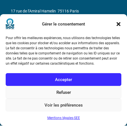
17 rue de l’Amiral Hamelin
75116 Paris
Gérer le consentement
Métro : « Boissière » Ligne 6 et « Iéna » Ligne 9
Téléphone : (+33) 1 56 90 37 17
Pour offrir les meilleures expériences, nous utilisons des technologies telles
que les cookies pour stocker et/ou accéder aux informations des appareils.
Le fait de consentir à ces technologies nous permettra de traiter des
N° de SIREN : 785 393 232, Code APE : 9412Z TVA intra-
données telles que le comportement de navigation ou les ID uniques sur ce
communautaire : FR44 785 393 232
site. Le fait de ne pas consentir ou de retirer son consentement peut avoir
un effet négatif sur certaines caractéristiques et fonctions.
Bicentenaire des découvertes d’André-
Marie Ampère
Accepter
Conditions Générales de Vente
Refuser
Voir les préférences
Mentions légales
Mentions légales-SEE
Contact