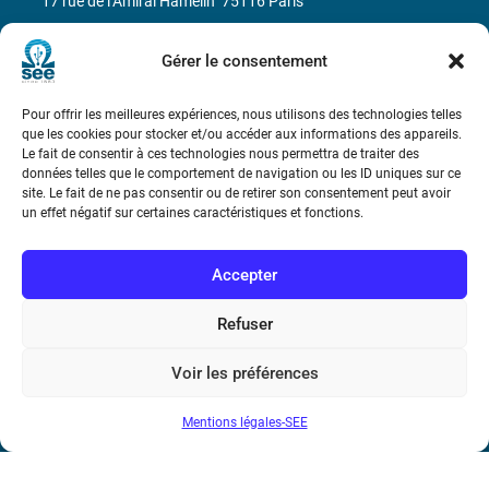
17 rue de l’Amiral Hamelin
75116 Paris
Métro : « Boissière » Ligne 6 et « Iéna » Ligne 9
Gérer le consentement
Téléphone : (+33) 1 56 90 37 17
Pour offrir les meilleures expériences, nous utilisons des technologies telles
que les cookies pour stocker et/ou accéder aux informations des appareils.
N° de SIREN : 785 393 232, Code APE : 9412Z TVA intra-
Le fait de consentir à ces technologies nous permettra de traiter des
données telles que le comportement de navigation ou les ID uniques sur ce
communautaire : FR44 785 393 232
site. Le fait de ne pas consentir ou de retirer son consentement peut avoir
un effet négatif sur certaines caractéristiques et fonctions.
Bicentenaire des découvertes d’André-
Marie Ampère
Accepter
Conditions Générales de Vente
Refuser
Mentions légales
Voir les préférences
Mentions légales-SEE
Contact