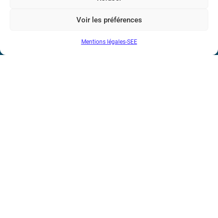
Voir les préférences
Société de l’Electricité, de l’Electronique et des Technologies
Mentions légales-SEE
de l’Information et de la Communication
17 rue de l’Amiral Hamelin
75116 Paris
Métro : « Boissière » Ligne 6 et « Iéna » Ligne 9
Téléphone : (+33) 1 56 90 37 17
N° de SIREN : 785 393 232, Code APE : 9412Z TVA intra-
communautaire : FR44 785 393 232
Bicentenaire des découvertes d’André-
Marie Ampère
Conditions Générales de Vente