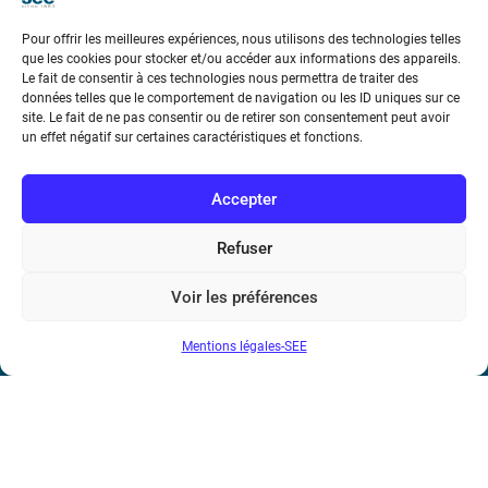
Téléphone : (+33) 1 56 90 37 17
Pour offrir les meilleures expériences, nous utilisons des technologies telles
N° de SIREN : 785 393 232, Code APE : 9412Z TVA intra-
que les cookies pour stocker et/ou accéder aux informations des appareils.
communautaire : FR44 785 393 232
Le fait de consentir à ces technologies nous permettra de traiter des
données telles que le comportement de navigation ou les ID uniques sur ce
site. Le fait de ne pas consentir ou de retirer son consentement peut avoir
Bicentenaire des découvertes d’André-
un effet négatif sur certaines caractéristiques et fonctions.
Marie Ampère
Accepter
Conditions Générales de Vente
Refuser
Mentions légales
Voir les préférences
Contact
Mentions légales-SEE