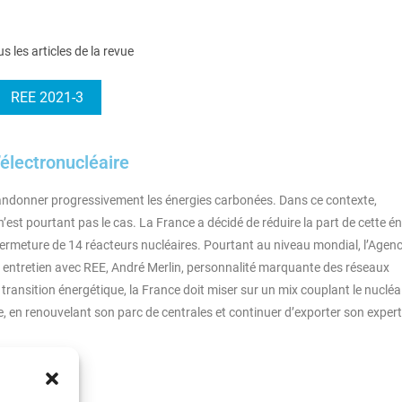
us les articles de la revue
REE 2021-3
’électronucléaire
andonner progressivement les énergies carbonées. Dans ce contexte,
 n’est pourtant pas le cas. La France a décidé de réduire la part de cette é
fermeture de 14 réacteurs nucléaires. Pourtant au niveau mondial, l’Agen
on entretien avec REE, André Merlin, personnalité marquante des réseaux
transition énergétique, la France doit miser sur un mix couplant le nucléai
ire, en renouvelant son parc de centrales et continuer d’exporter son expert