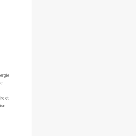
nergie
ce
re et
ise