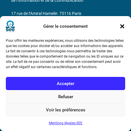
de l’Information et de la Communication
17 rue de l’Amiral Hamelin
75116 Paris
Gérer le consentement
Métro : « Boissière » Ligne 6 et « Iéna » Ligne 9
Téléphone : (+33) 1 56 90 37 17
Pour offrir les meilleures expériences, nous utilisons des technologies telles
que les cookies pour stocker et/ou accéder aux informations des appareils.
Le fait de consentir à ces technologies nous permettra de traiter des
N° de SIREN : 785 393 232, Code APE : 9412Z TVA intra-
données telles que le comportement de navigation ou les ID uniques sur ce
communautaire : FR44 785 393 232
site. Le fait de ne pas consentir ou de retirer son consentement peut avoir
un effet négatif sur certaines caractéristiques et fonctions.
Bicentenaire des découvertes d’André-
Marie Ampère
Accepter
Conditions Générales de Vente
Refuser
Voir les préférences
Mentions légales
Mentions légales-SEE