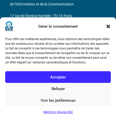
de l’Information et de la Communication
17 rue de l’Amiral Hamelin
75116 Paris
Gérer le consentement
Métro : « Boissière » Ligne 6 et « Iéna » Ligne 9
Téléphone : (+33) 1 56 90 37 17
Pour offrir les meilleures expériences, nous utilisons des technologies telles
que les cookies pour stocker et/ou accéder aux informations des appareils.
Le fait de consentir à ces technologies nous permettra de traiter des
N° de SIREN : 785 393 232, Code APE : 9412Z TVA intra-
données telles que le comportement de navigation ou les ID uniques sur ce
communautaire : FR44 785 393 232
site. Le fait de ne pas consentir ou de retirer son consentement peut avoir
un effet négatif sur certaines caractéristiques et fonctions.
Bicentenaire des découvertes d’André-
Marie Ampère
Accepter
Conditions Générales de Vente
Refuser
Voir les préférences
Mentions légales
Mentions légales-SEE