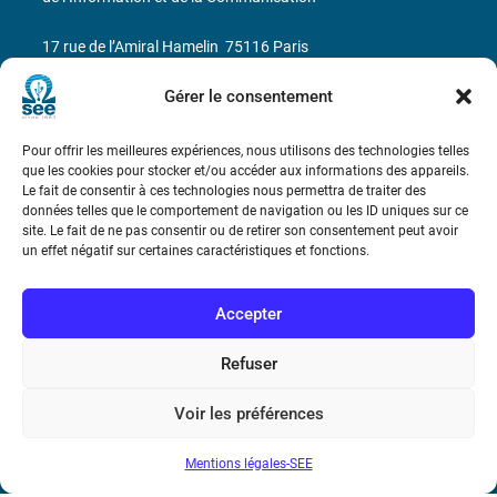
17 rue de l’Amiral Hamelin
75116 Paris
Gérer le consentement
Métro : « Boissière » Ligne 6 et « Iéna » Ligne 9
Téléphone : (+33) 1 56 90 37 17
Pour offrir les meilleures expériences, nous utilisons des technologies telles
que les cookies pour stocker et/ou accéder aux informations des appareils.
Le fait de consentir à ces technologies nous permettra de traiter des
N° de SIREN : 785 393 232, Code APE : 9412Z TVA intra-
données telles que le comportement de navigation ou les ID uniques sur ce
communautaire : FR44 785 393 232
site. Le fait de ne pas consentir ou de retirer son consentement peut avoir
un effet négatif sur certaines caractéristiques et fonctions.
Bicentenaire des découvertes d’André-
Marie Ampère
Accepter
Conditions Générales de Vente
Refuser
Voir les préférences
Mentions légales
Mentions légales-SEE
Contact