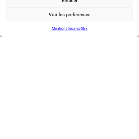
Refuser
dans deux ans pour ETTC 2027, à Toulouse,
la semaine précédant le salon du Bourget.
Voir les préférences
Mentions légales-SEE
NB : vous pourrez retrouver le résumé en
anglais, les statistiques et photos de l’édition
par le biais du bouton ci-dessous.
ETTC 2025 Highlights