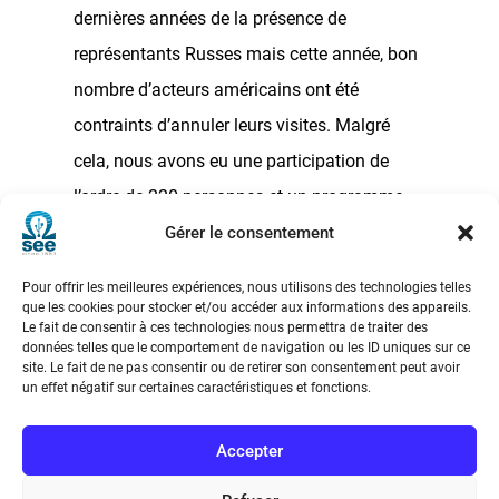
dernières années de la présence de
représentants Russes mais cette année, bon
nombre d’acteurs américains ont été
contraints d’annuler leurs visites. Malgré
cela, nous avons eu une participation de
l’ordre de 220 personnes et un programme
de qualité. Le mardi soir, le dîner de gala
Gérer le consentement
s’est déroulé au centre de congrès Pierre
Pour offrir les meilleures expériences, nous utilisons des technologies telles
Baudis de Toulouse dans une salle
que les cookies pour stocker et/ou accéder aux informations des appareils.
Le fait de consentir à ces technologies nous permettra de traiter des
comptant presque 100 convives.
données telles que le comportement de navigation ou les ID uniques sur ce
site. Le fait de ne pas consentir ou de retirer son consentement peut avoir
un effet négatif sur certaines caractéristiques et fonctions.
En conclusion :
une bonne édition 2025 du
congrès ETTC, merci à tous les participants,
Accepter
auteurs, auditeurs, exposants, visiteurs et à