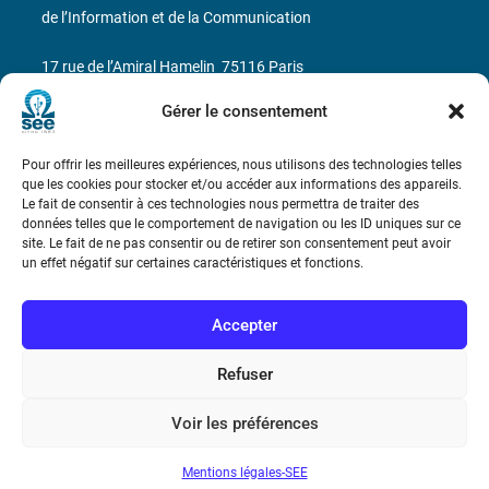
de l’Information et de la Communication
17 rue de l’Amiral Hamelin
75116 Paris
Gérer le consentement
Métro : « Boissière » Ligne 6 et « Iéna » Ligne 9
Téléphone : (+33) 1 56 90 37 17
Pour offrir les meilleures expériences, nous utilisons des technologies telles
que les cookies pour stocker et/ou accéder aux informations des appareils.
Le fait de consentir à ces technologies nous permettra de traiter des
N° de SIREN : 785 393 232, Code APE : 9412Z TVA intra-
données telles que le comportement de navigation ou les ID uniques sur ce
communautaire : FR44 785 393 232
site. Le fait de ne pas consentir ou de retirer son consentement peut avoir
un effet négatif sur certaines caractéristiques et fonctions.
Bicentenaire des découvertes d’André-
Marie Ampère
Accepter
Conditions Générales de Vente
Refuser
Voir les préférences
Mentions légales
Mentions légales-SEE